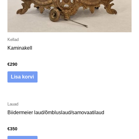
Kellad
Kaminakell
€
290
Lisa korvi
Lauad
Biidermeier laud/õmbluslaud/samovaatilaud
€
350