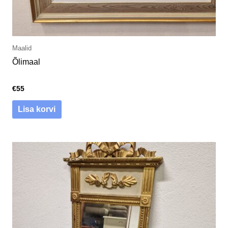
Maalid
Õlimaal
€
55
Lisa korvi