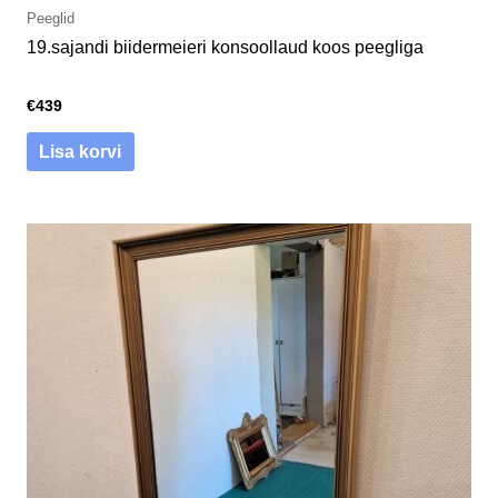
Peeglid
19.sajandi biidermeieri konsoollaud koos peegliga
€
439
Lisa korvi