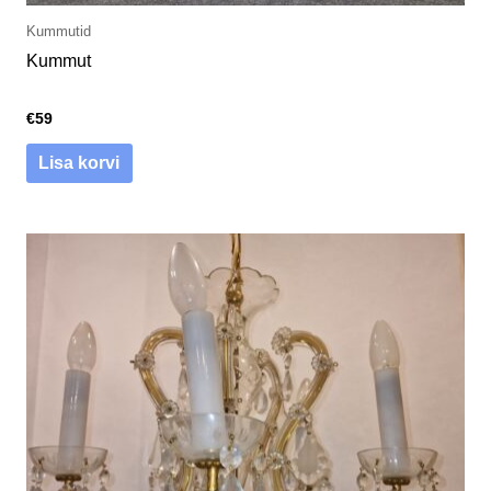
Kummutid
Kummut
€
59
Lisa korvi