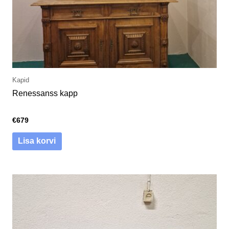
Kapid
Renessanss kapp
€
679
Lisa korvi