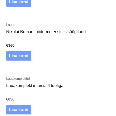
Lisa korvi
Lauad
Nikolai Bomani biidermeier stiilis söögilaud
€
360
Lisa korvi
Lauakomplektid
Lauakomplekt intarsia 4 tooliga
€
890
Lisa korvi