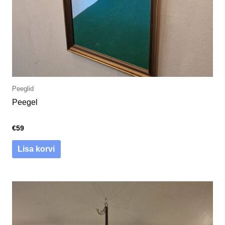
Peeglid
Peegel
€
59
Lisa korvi