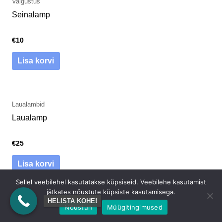
Valgustus
Seinalamp
€
10
Lisa korvi
Laualambid
Laualamp
€
25
Lisa korvi
Sellel veebilehel kasutatakse küpsiseid. Veebilehe kasutamist
jätkates nõustute küpsiste kasutamisega.
HELISTA KOHE!
Nõustun
Müügitingimused
Valgustus
Seinalamp