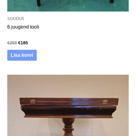
SOODUS
6 juugend tooli
€
250
€
185
Lisa korvi