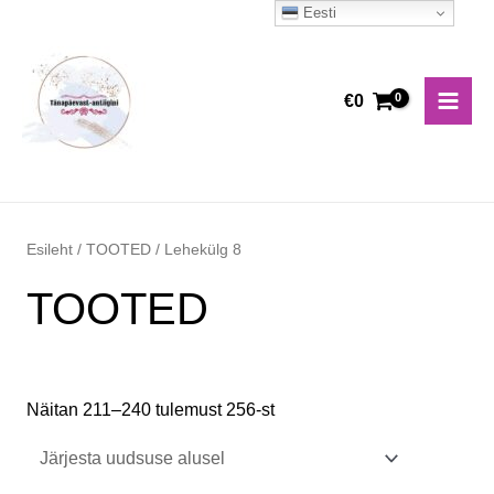
Skip
Eesti
Main
to
Men
content
€
0
Esileht
/
TOOTED
/ Lehekülg 8
TOOTED
Näitan 211–240 tulemust 256-st