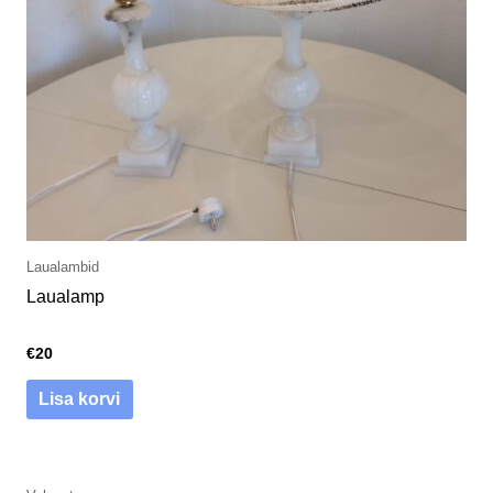
Laualambid
Laualamp
€
20
Lisa korvi