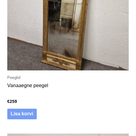
Peeglid
Vanaaegne peegel
€
259
Lisa korvi