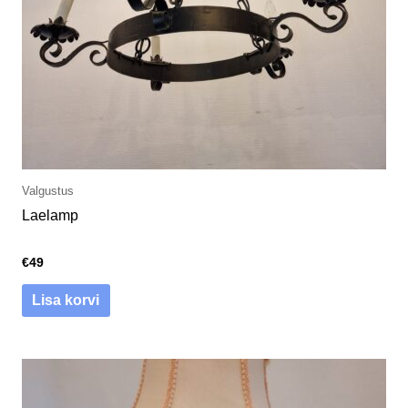
Valgustus
Laelamp
€
49
Lisa korvi