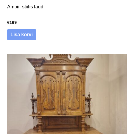
Ampiir stiilis laud
€
169
Lisa korvi