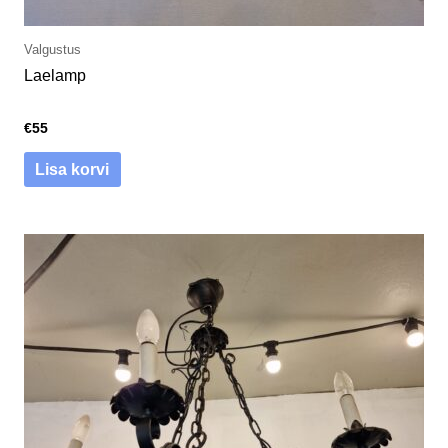
Valgustus
Laelamp
€
55
Lisa korvi