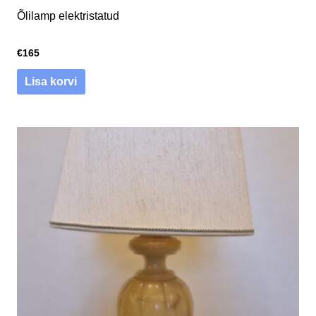
Õlilamp elektristatud
€
165
Lisa korvi