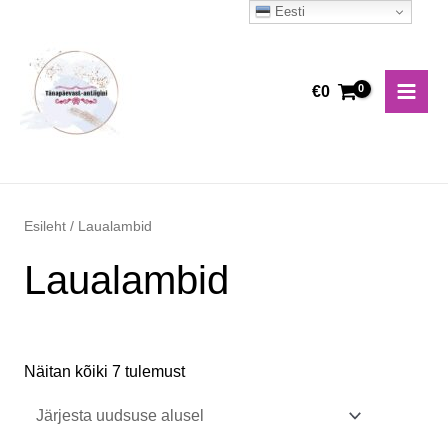
Skip
Eesti
Main
to
Men
content
€
0
Esileht
/ Laualambid
Laualambid
Näitan kõiki 7 tulemust