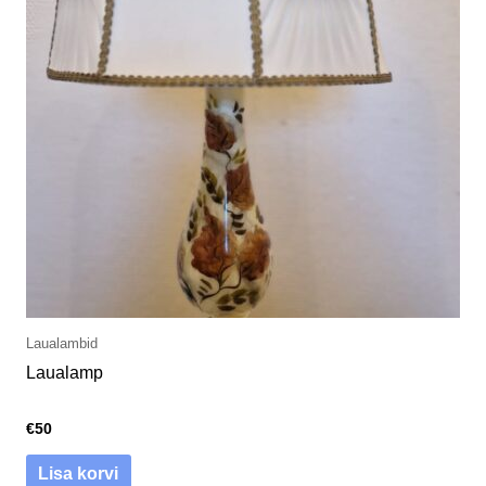
Laualambid
Laualamp
€
50
Lisa korvi