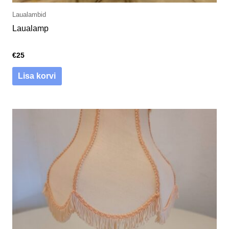
Laualambid
Laualamp
€
25
Lisa korvi