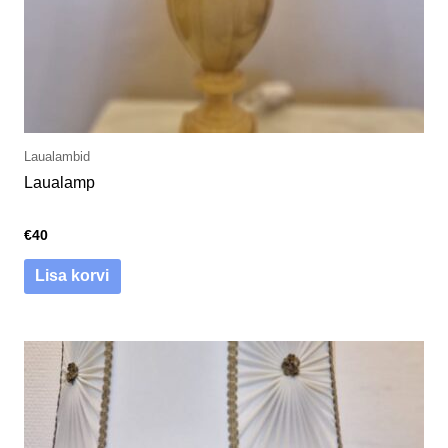
Laualambid
Laualamp
€
40
Lisa korvi