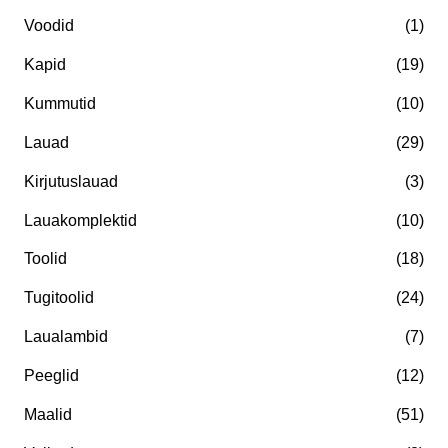
a
m
Voodid
(1)
a
a
Kapid
(19)
l
a
Kummutid
(10)
n
l
Lauad
(29)
e
n
h
e
Kirjutuslauad
(3)
i
h
Lauakomplektid
(10)
n
i
Toolid
(18)
d
n
Tugitoolid
(24)
d
Laualambid
(7)
Peeglid
(12)
Maalid
(51)