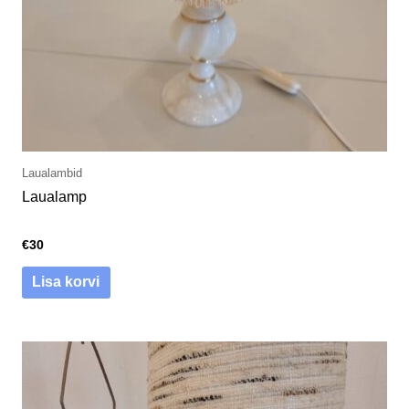
Laualambid
Laualamp
€
30
Lisa korvi