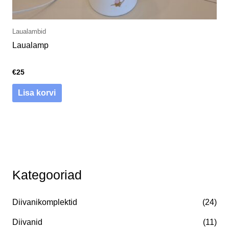
Laualambid
Laualamp
€
25
Lisa korvi
O
M
M
Kategooriad
t
i
a
s
n
k
Diivanikomplektid
(24)
i
i
s
:
Diivanid
(11)
m
i