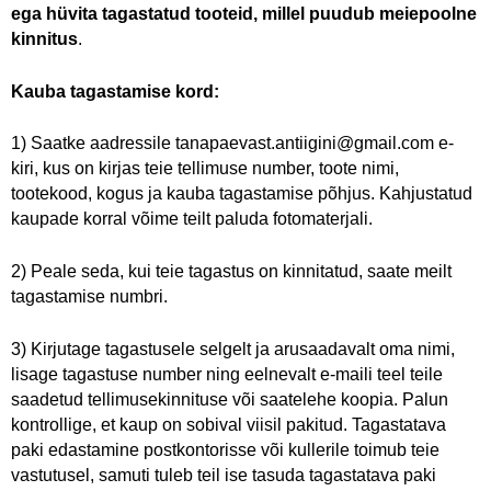
ega hüvita tagastatud tooteid, millel puudub meiepoolne
kinnitus
.
Kauba tagastamise kord:
1) Saatke aadressile
tanapaevast.antiigini@gmail.com
e-
kiri, kus on kirjas teie tellimuse number, toote nimi,
tootekood, kogus ja kauba tagastamise põhjus. Kahjustatud
kaupade korral võime teilt paluda fotomaterjali.
2) Peale seda, kui teie tagastus on kinnitatud, saate meilt
tagastamise numbri.
3)
Kirjutage tagastusele selgelt ja arusaadavalt oma nimi,
lisage tagastuse number ning eelnevalt e-maili teel teile
saadetud tellimusekinnituse või saatelehe koopia. Palun
kontrollige, et kaup on sobival viisil pakitud. Tagastatava
paki edastamine postkontorisse või kullerile toimub teie
vastutusel, samuti tuleb teil ise tasuda tagastatava paki