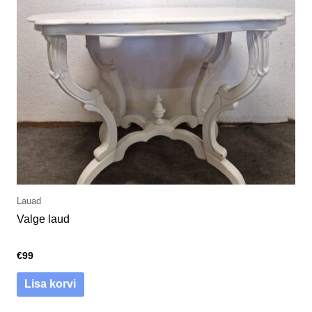
Lauad
Valge laud
€
99
Lisa korvi