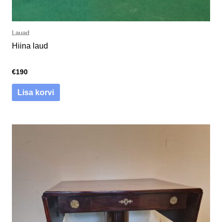
Lauad
Hiina laud
€
190
Lisa korvi