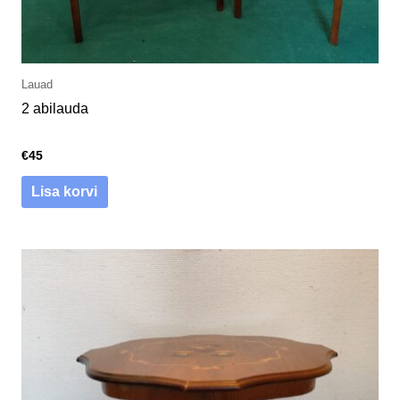
Lauad
2 abilauda
€
45
Lisa korvi