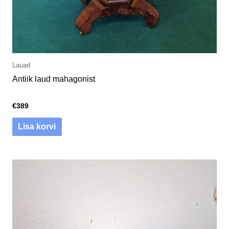
Lauad
Antiik laud mahagonist
€
389
Lisa korvi