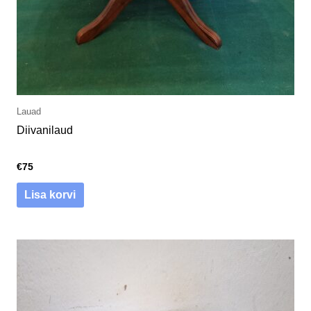
Lauad
Diivanilaud
€
75
Lisa korvi