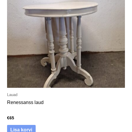
Lauad
Renessanss laud
€
65
Lisa korvi