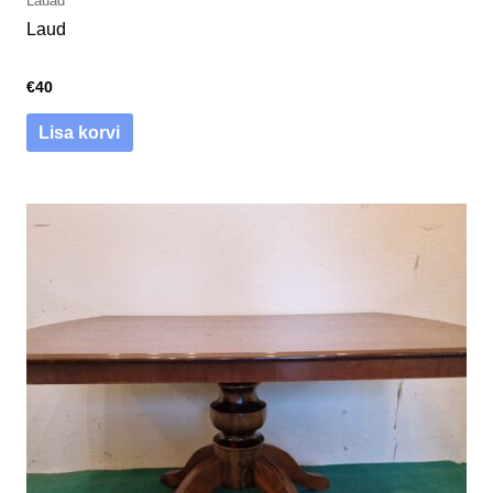
Lauad
Laud
€
40
Lisa korvi