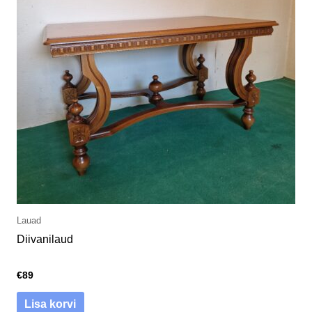
Lauad
Diivanilaud
€
89
Lisa korvi