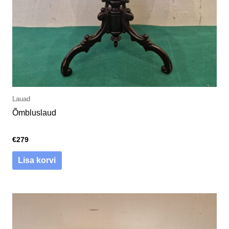
Lauad
Õmbluslaud
€
279
Lisa korvi