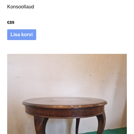
Konsoollaud
€
89
Lisa korvi