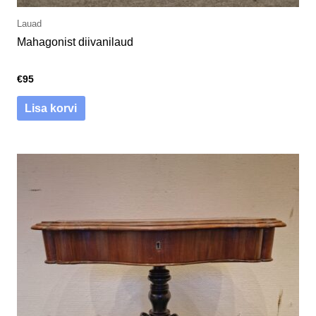
Lauad
Mahagonist diivanilaud
€
95
Lisa korvi