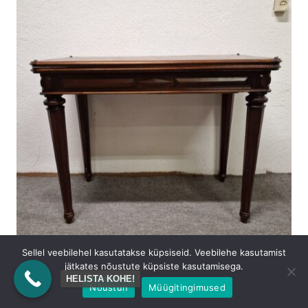
Sellel veebilehel kasutatakse küpsiseid. Veebilehe kasutamist
jätkates nõustute küpsiste kasutamisega.
Lauad
HELISTA KOHE!
Renessanss kaardilaud/konsoollaud
Nõustun
Müügitingimused