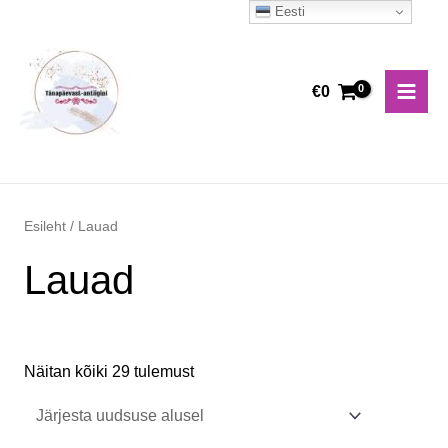
Skip
Eesti
Main
to
Men
content
€
0
Esileht
/ Lauad
Lauad
Näitan kõiki 29 tulemust