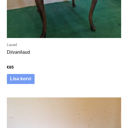
Lauad
Diivanilaud
€
65
Lisa korvi