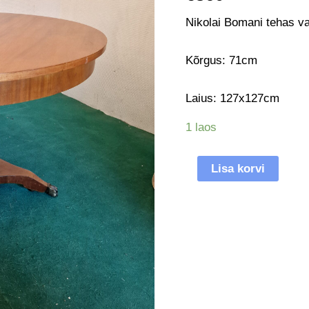
Nikolai Bomani tehas va
Kõrgus: 71cm
Laius: 127x127cm
1 laos
Lisa korvi