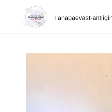
Skip
to
content
Tänapäevast-antiigin