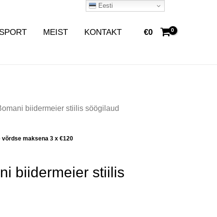
Eesti
SPORT
MEIST
KONTAKT
€
0
Bomani biidermeier stiilis söögilaud
e võrdse maksena 3 x
€
120
i biidermeier stiilis