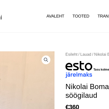
i
AVALEHT
TOOTED
TRAN
Nikolai
Esileht
/
Lauad
/ Nikolai 
Bomani
biidermeier
Tasu kolm
stiilis
söögilaud
kogus
Nikolai Boman
söögilaud
€
360