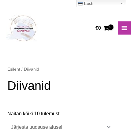
Skip
Eesti
Main
to
Men
content
€
0
Esileht
/ Diivanid
Diivanid
Näitan kõiki 10 tulemust