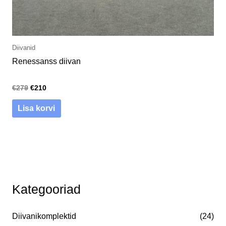
Diivanid
Renessanss diivan
€
279
€
210
Lisa korvi
O
M
M
Kategooriad
t
i
a
s
n
k
Diivanikomplektid
(24)
i
i
s