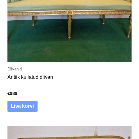
Diivanid
Antiik kullatud diivan
€
989
Lisa korvi