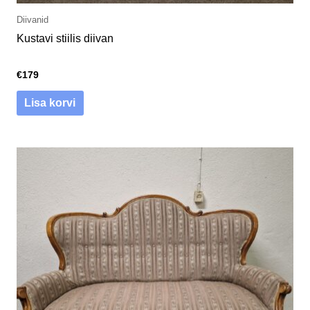
Diivanid
Kustavi stiilis diivan
€
179
Lisa korvi