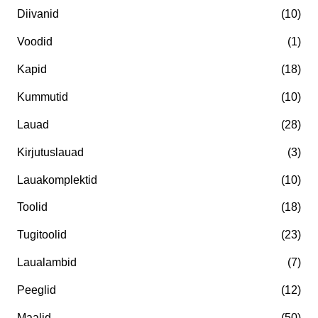
:
Diivanid
(10)
m
i
a
m
Voodid
(1)
a
a
Kapid
(18)
l
a
Kummutid
(10)
n
l
Lauad
(28)
e
n
h
e
Kirjutuslauad
(3)
i
h
Lauakomplektid
(10)
n
i
Toolid
(18)
d
n
Tugitoolid
(23)
d
Laualambid
(7)
Peeglid
(12)
Maalid
(50)