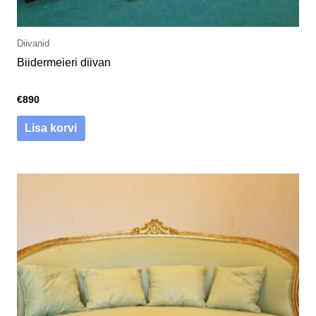
Diivanid
Biidermeieri diivan
€
890
Lisa korvi