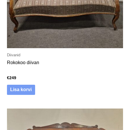
Diivanid
Rokokoo diivan
€
249
Lisa korvi