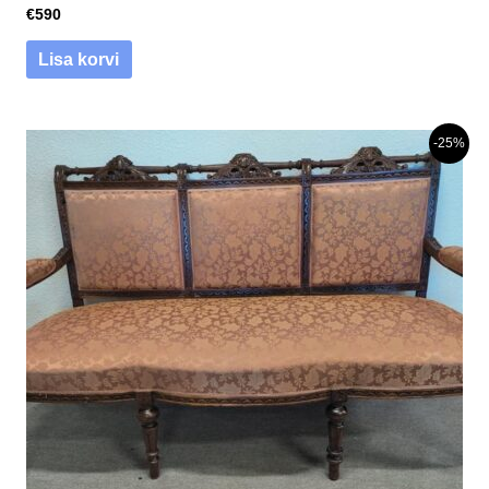
€
590
Lisa korvi
-25%