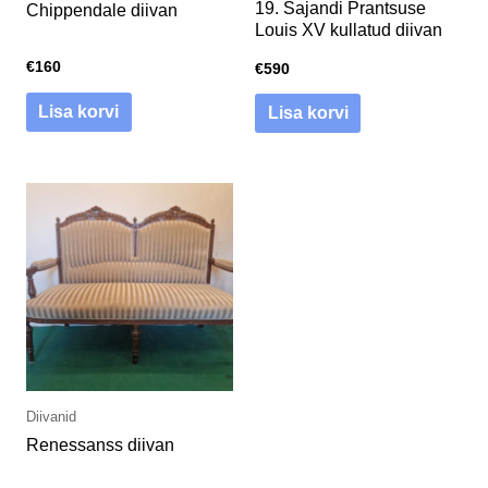
19. Sajandi Prantsuse
Chippendale diivan
Louis XV kullatud diivan
€
160
€
590
Lisa korvi
Lisa korvi
Diivanid
Renessanss diivan