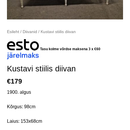
Esileht
/
Diivanid
/ Kustavi stiilis diivan
Tasu kolme võrdse maksena 3 x
€
60
Kustavi stiilis diivan
€
179
1900. algus
Kõrgus: 98cm
Laius: 153x68cm