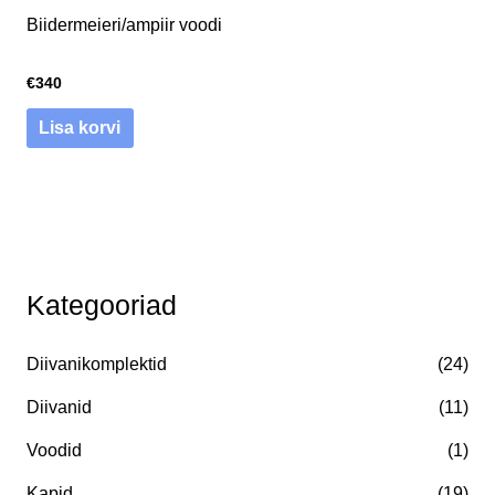
Biidermeieri/ampiir voodi
€
340
Lisa korvi
O
Kategooriad
t
s
Diivanikomplektid
(24)
i
:
Diivanid
(11)
Voodid
(1)
Kapid
(19)