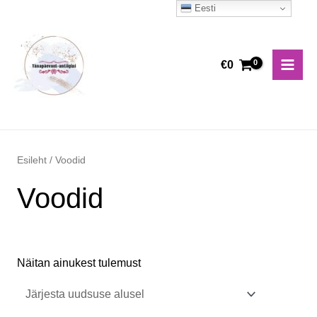
Skip
Eesti
Main
to
Men
content
€
0
Esileht
/ Voodid
Voodid
Näitan ainukest tulemust