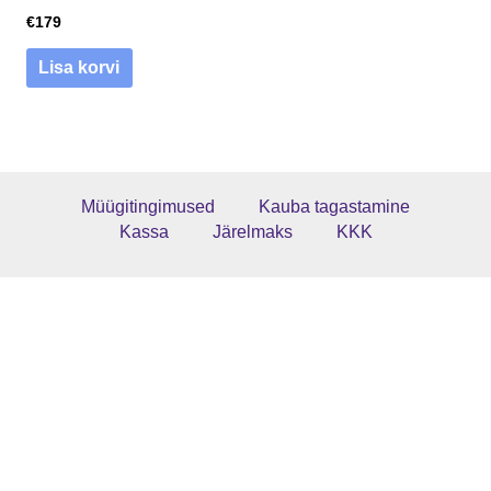
€
179
Lisa korvi
Müügitingimused
Kauba tagastamine
Kassa
Järelmaks
KKK