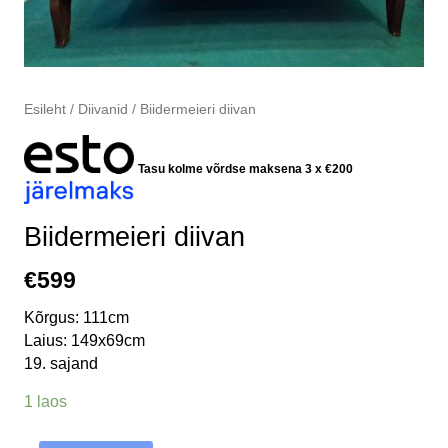
Esileht
/
Diivanid
/ Biidermeieri diivan
Tasu kolme võrdse maksena 3 x
€
200
Biidermeieri diivan
€
599
Kõrgus: 111cm
Laius: 149x69cm
19. sajand
1 laos