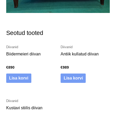
Seotud tooted
Diivanid
Diivanid
Biidermeieri diivan
Antiik kullatud diivan
€
890
€
989
Lisa korvi
Lisa korvi
Diivanid
Kustavi stiilis diivan