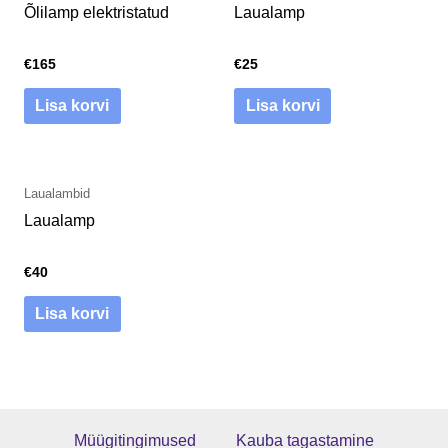
Õlilamp elektristatud
Laualamp
€
165
€
25
Lisa korvi
Lisa korvi
Laualambid
Laualamp
€
40
Lisa korvi
Müügitingimused
Kauba tagastamine