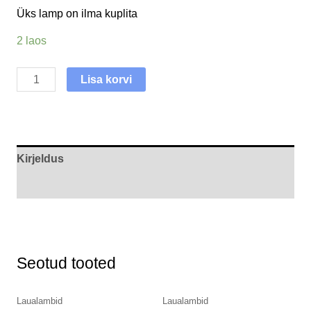
Üks lamp on ilma kuplita
2 laos
Lisa korvi
Kirjeldus
Arvustused (0)
Seotud tooted
Laualambid
Laualambid