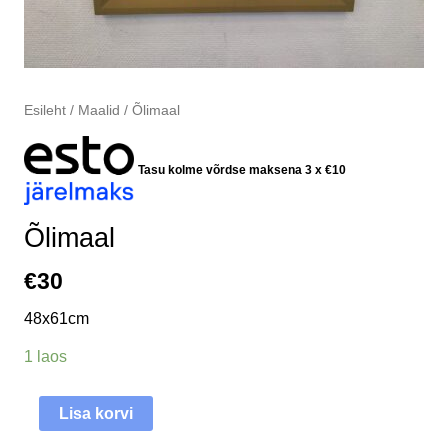
Esileht
/
Maalid
/ Õlimaal
Tasu kolme võrdse maksena 3 x
€
10
Õlimaal
€
30
48x61cm
1 laos
Lisa korvi