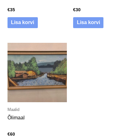
€
35
€
30
Lisa korvi
Lisa korvi
Maalid
Õlimaal
€
60