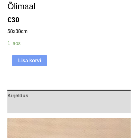
Õlimaal
€
30
58x38cm
1 laos
Lisa korvi
Kirjeldus
Arvustused (0)