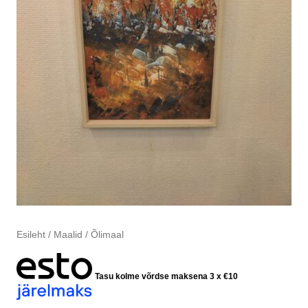
Esileht
/
Maalid
/ Õlimaal
Tasu kolme võrdse maksena 3 x
€
10