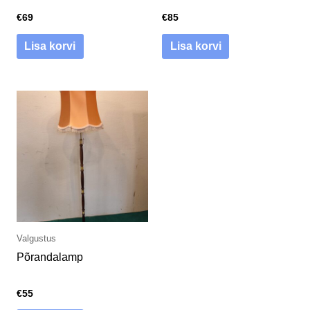
€
69
€
85
Lisa korvi
Lisa korvi
Valgustus
Põrandalamp
€
55