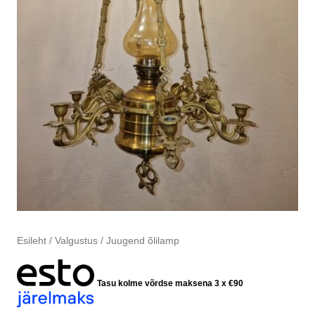
Esileht
/
Valgustus
/ Juugend õlilamp
Tasu kolme võrdse maksena 3 x
€
90