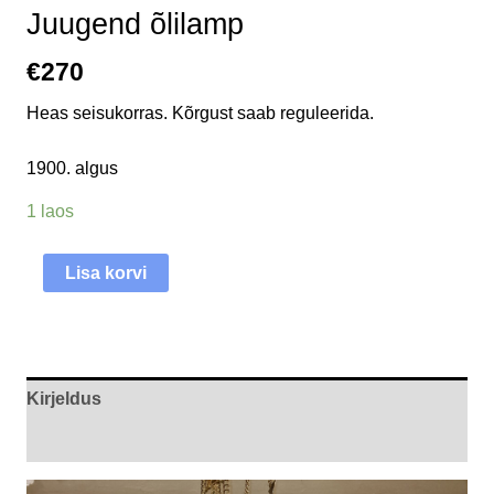
Juugend õlilamp
€
270
Heas seisukorras. Kõrgust saab reguleerida.
1900. algus
1 laos
Lisa korvi
Kirjeldus
Arvustused (0)