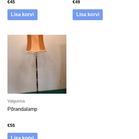
€
45
€
49
Lisa korvi
Lisa korvi
Valgustus
Põrandalamp
€
55
Lisa korvi