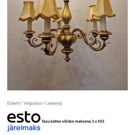
Esileht
/
Valgustus
/ Laelamp
Tasu kolme võrdse maksena 3 x
€
53