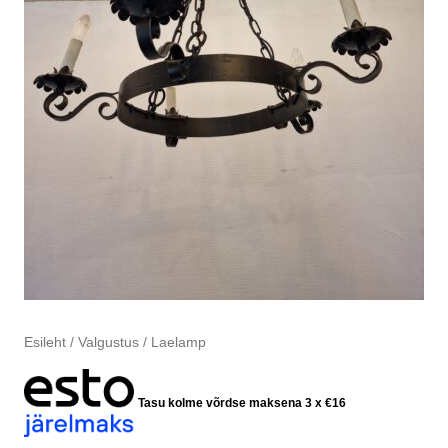
Esileht
/
Valgustus
/ Laelamp
Tasu kolme võrdse maksena 3 x
€
16