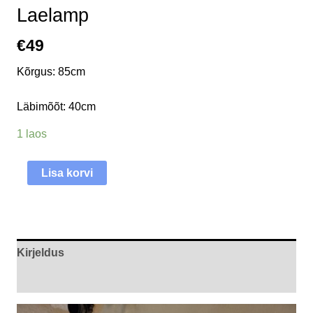
Laelamp
€
49
Kõrgus: 85cm
Läbimõõt: 40cm
1 laos
Lisa korvi
Kirjeldus
Arvustused (0)