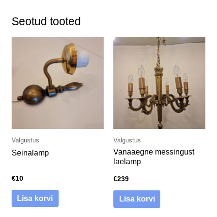
Seotud tooted
Valgustus
Valgustus
Vanaaegne messingust
Seinalamp
laelamp
€
10
€
239
Lisa korvi
Lisa korvi