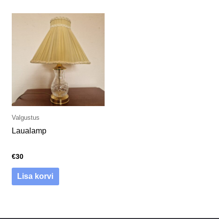
Valgustus
Laualamp
€
30
Lisa korvi