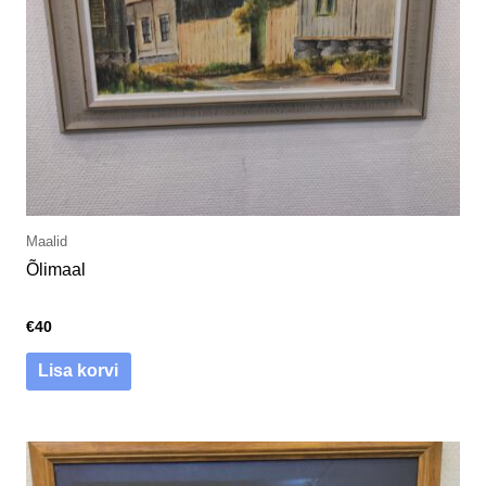
Maalid
Õlimaal
€
40
Lisa korvi