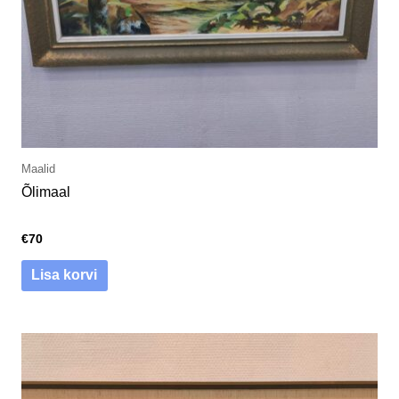
Maalid
Õlimaal
€
70
Lisa korvi