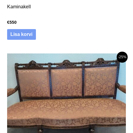
Kaminakell
€
550
Lisa korvi
-25%