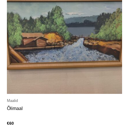
Maalid
Õlimaal
€
60