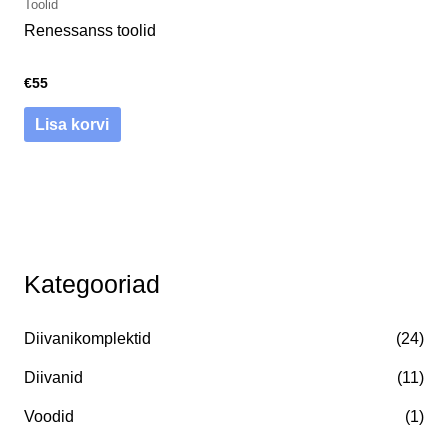
Toolid
Renessanss toolid
€
55
Lisa korvi
O
M
M
Kategooriad
t
i
a
s
n
k
Diivanikomplektid
(24)
i
i
s
:
Diivanid
(11)
m
i
a
m
Voodid
(1)
a
a