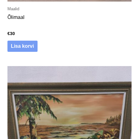
Maalid
Õlimaal
€
30
Lisa korvi