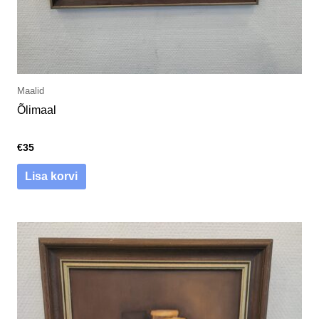
Maalid
Õlimaal
€
35
Lisa korvi