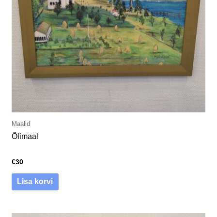
Maalid
Õlimaal
€
30
Lisa korvi