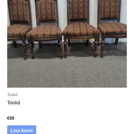
Toolid
Toolid
€
55
Lisa korvi