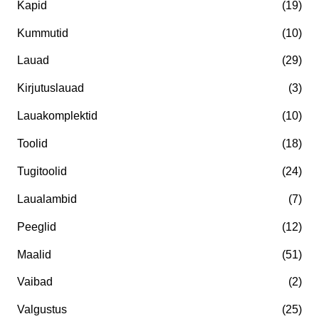
Kapid
(19)
l
a
Kummutid
(10)
n
l
Lauad
(29)
e
n
h
e
Kirjutuslauad
(3)
i
h
Lauakomplektid
(10)
n
i
Toolid
(18)
d
n
Tugitoolid
(24)
d
Laualambid
(7)
Peeglid
(12)
Maalid
(51)
Vaibad
(2)
Valgustus
(25)