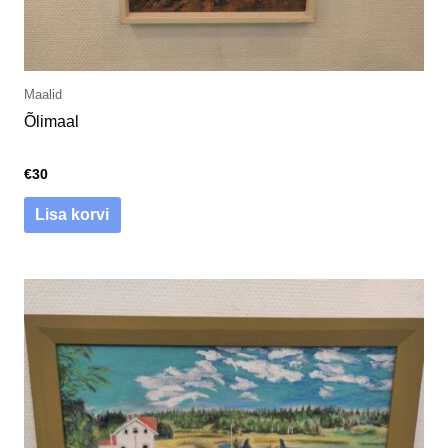
Maalid
Õlimaal
€
30
Lisa korvi