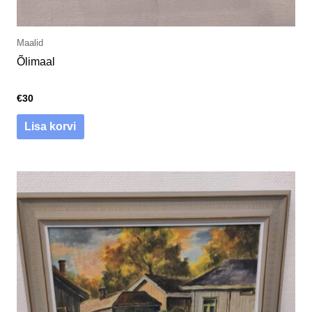
Maalid
Õlimaal
€
30
Lisa korvi