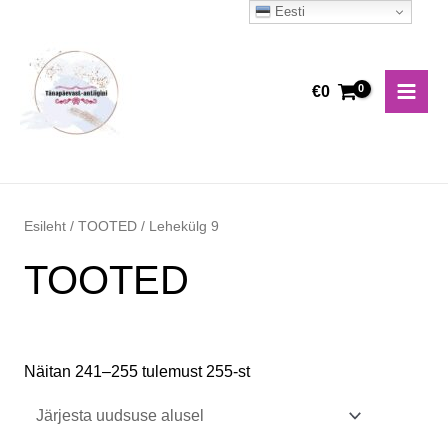
Skip
Eesti
Main
to
Men
content
€
0
Esileht
/
TOOTED
/ Lehekülg 9
TOOTED
Näitan 241–255 tulemust 255-st