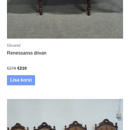
Diivanid
Renessanss diivan
€
279
€
210
Lisa korvi