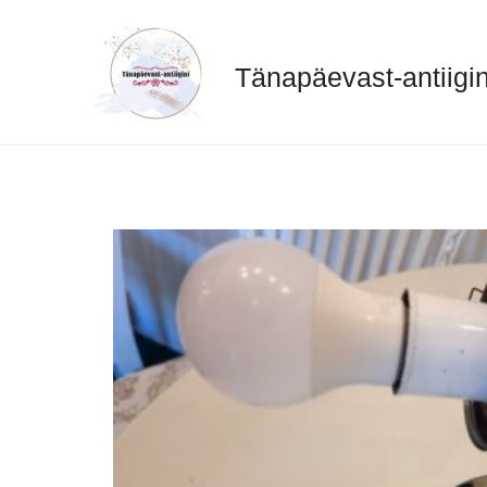
Skip
to
content
Tänapäevast-antiigin