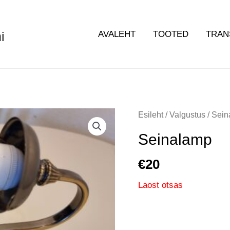
i
AVALEHT
TOOTED
TRAN
Esileht
/
Valgustus
/ Sei
Seinalamp
€
20
Laost otsas