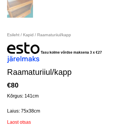
Esileht
/
Kapid
/ Raamaturiiul/kapp
Tasu kolme võrdse maksena 3 x
€
27
Raamaturiiul/kapp
€
80
Kõrgus: 141cm
Laius: 75x38cm
Laost otsas