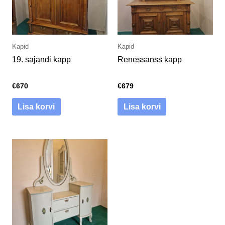
Kapid
Kapid
19. sajandi kapp
Renessanss kapp
€
670
€
679
Lisa korvi
Lisa korvi