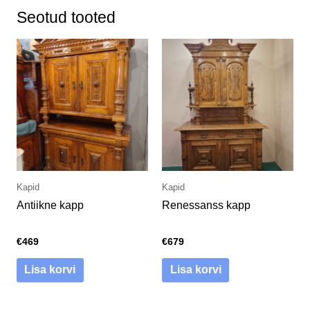
Seotud tooted
Kapid
Kapid
Antiikne kapp
Renessanss kapp
€
469
€
679
Lisa korvi
Lisa korvi