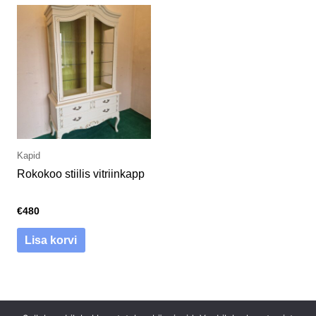
Kapid
Rokokoo stiilis vitriinkapp
€
480
Lisa korvi