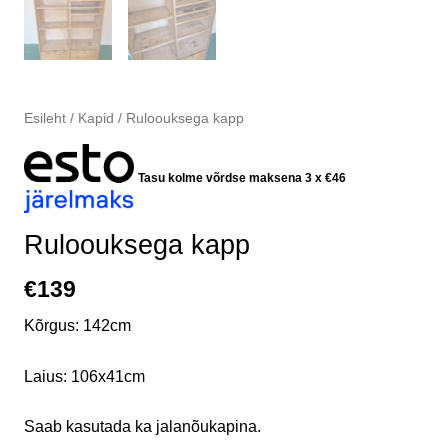
Esileht
/
Kapid
/ Ruloouksega kapp
Tasu kolme võrdse maksena 3 x
€
46
Ruloouksega kapp
€
139
Kõrgus: 142cm
Laius: 106x41cm
Saab kasutada ka jalanõukapina.