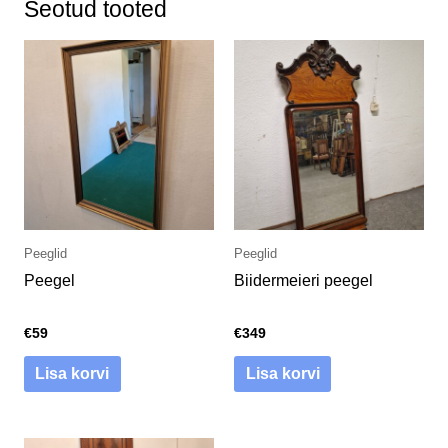
Seotud tooted
Peeglid
Peeglid
Peegel
Biidermeieri peegel
€
59
€
349
Lisa korvi
Lisa korvi