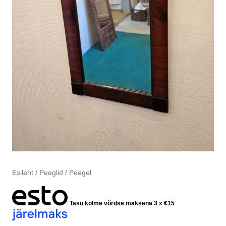
Esileht
/
Peeglid
/ Peegel
Tasu kolme võrdse maksena 3 x
€
15