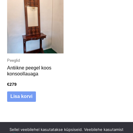
Peeglid
Antiikne peegel koos
konsoollauaga
€
279
Lisa korvi
Sellel veebilehel kasutatakse küpsiseid. Veebilehe kasutamist