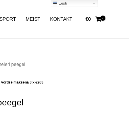
Eesti
SPORT
MEIST
KONTAKT
€
0
meieri peegel
e võrdse maksena 3 x
€
263
 peegel