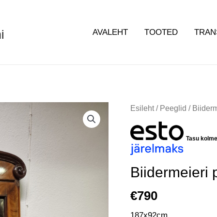
i
AVALEHT
TOOTED
TRAN
Biidermeieri
Esileht
/
Peeglid
/ Biider
peegel
kogus
Tasu kolm
Biidermeieri
€
790
187x92cm