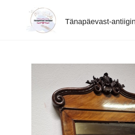
Skip
to
content
Tänapäevast-antiigin