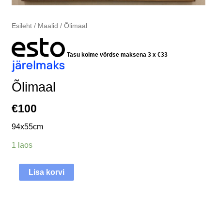
Esileht
/
Maalid
/ Õlimaal
Tasu kolme võrdse maksena 3 x
€
33
Õlimaal
€
100
94x55cm
1 laos
Lisa korvi