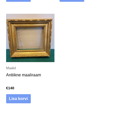
Maalid
Antiikne maaliraam
€
140
Lisa korvi