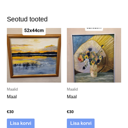
Seotud tooted
Maalid
Maalid
Maal
Maal
€
30
€
30
Lisa korvi
Lisa korvi