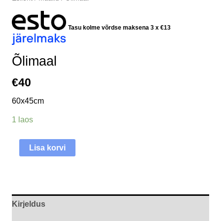
Tasu kolme võrdse maksena 3 x
€
13
Õlimaal
€
40
60x45cm
1 laos
Lisa korvi
Kirjeldus