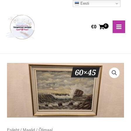
Skip
Eesti
Main
to
Men
content
€
0
Õlimaal
kogus
Esileht
/
Maalid
/ Õlimaal