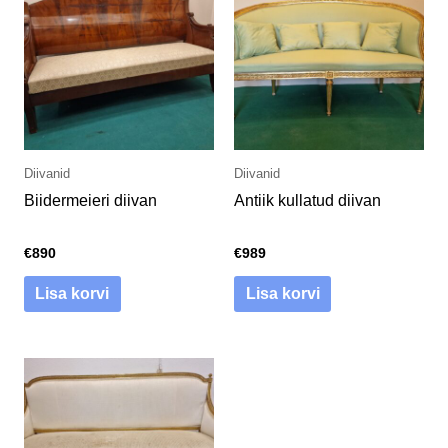
Diivanid
Diivanid
Biidermeieri diivan
Antiik kullatud diivan
€
890
€
989
Lisa korvi
Lisa korvi