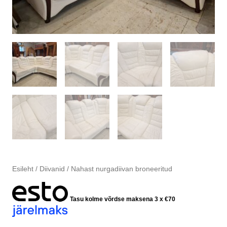
Esileht
/
Diivanid
/ Nahast nurgadiivan broneeritud
Tasu kolme võrdse maksena 3 x
€
70