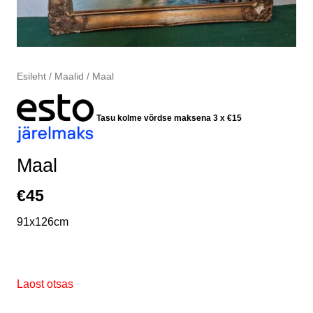
Esileht
/
Maalid
/ Maal
Tasu kolme võrdse maksena 3 x
€
15
Maal
€
45
91x126cm
Laost otsas