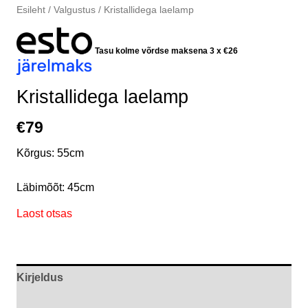
Esileht
/
Valgustus
/ Kristallidega laelamp
Tasu kolme võrdse maksena 3 x
€
26
Kristallidega laelamp
€
79
Kõrgus: 55cm
Läbimõõt: 45cm
Laost otsas
Kirjeldus
Arvustused (0)