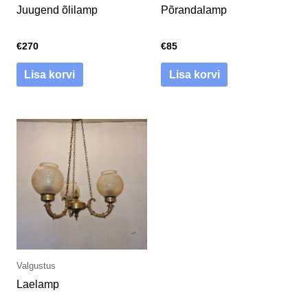
Juugend õlilamp
Põrandalamp
€
270
€
85
Lisa korvi
Lisa korvi
Valgustus
Laelamp