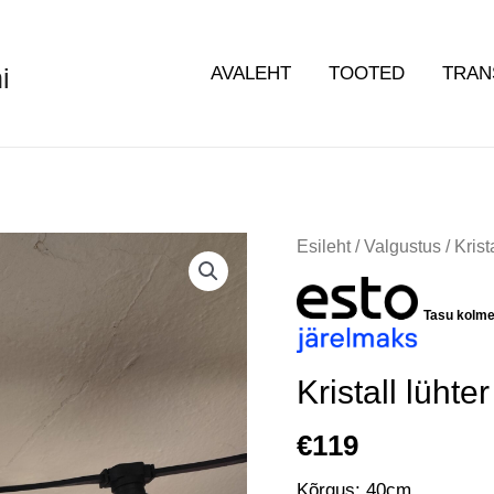
i
AVALEHT
TOOTED
TRAN
Esileht
/
Valgustus
/ Krist
Tasu kolm
Kristall lühter
€
119
Kõrgus: 40cm