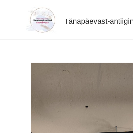
Skip
to
content
Tänapäevast-antiigin