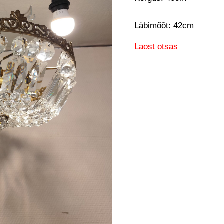
Läbimõõt: 42cm
Laost otsas