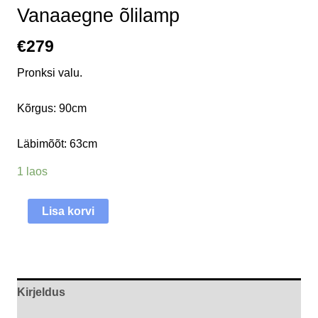
Vanaaegne õlilamp
€
279
Pronksi valu.
Kõrgus: 90cm
Läbimõõt: 63cm
1 laos
Lisa korvi
Kirjeldus