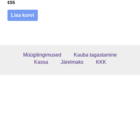
€
55
Lisa korvi
Müügitingimused
Kauba tagastamine
Kassa
Järelmaks
KKK