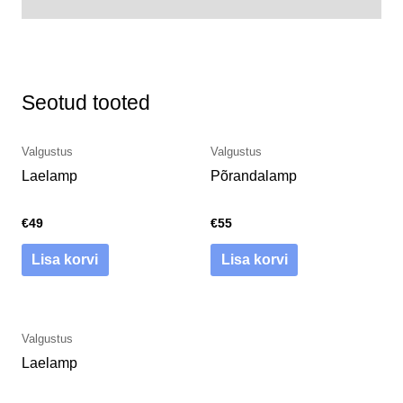
Arvustused (0)
Seotud tooted
Valgustus
Valgustus
Laelamp
Põrandalamp
€
49
€
55
Lisa korvi
Lisa korvi
Valgustus
Laelamp