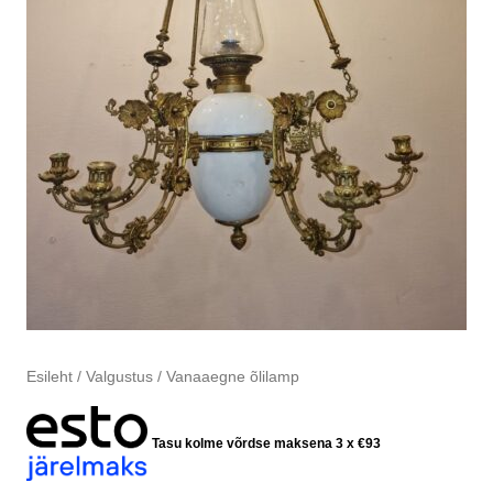
Esileht
/
Valgustus
/ Vanaaegne õlilamp
Tasu kolme võrdse maksena 3 x
€
93