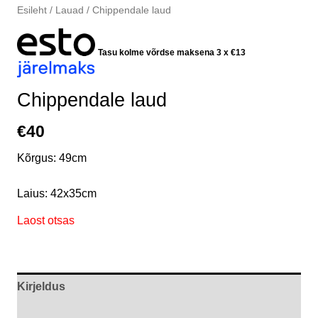
Esileht
/
Lauad
/ Chippendale laud
Tasu kolme võrdse maksena 3 x
€
13
Chippendale laud
€
40
Kõrgus: 49cm
Laius: 42x35cm
Laost otsas
Kirjeldus
Arvustused (0)