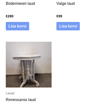
Biidermeieri laud
Valge laud
€
280
€
99
Lisa korvi
Lisa korvi
Lauad
Renessanss laud