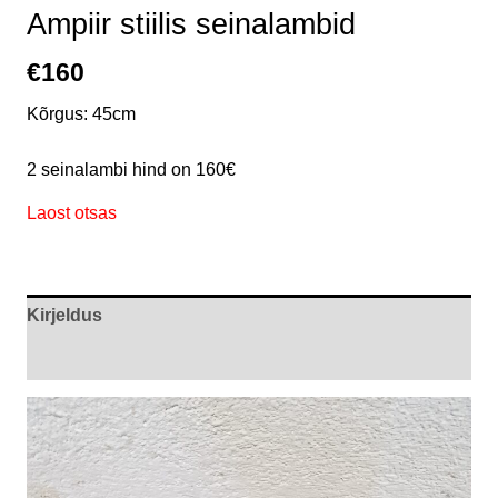
Ampiir stiilis seinalambid
€
160
Kõrgus: 45cm
2 seinalambi hind on 160€
Laost otsas
Kirjeldus
Arvustused (0)