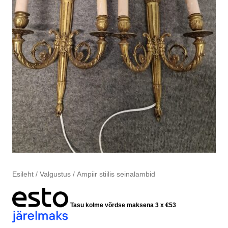
Esileht
/
Valgustus
/ Ampiir stiilis seinalambid
Tasu kolme võrdse maksena 3 x
€
53