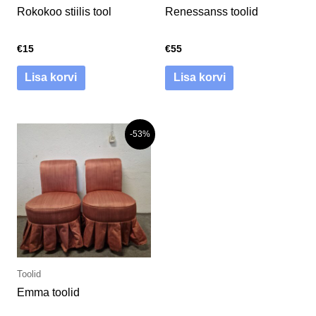
Rokokoo stiilis tool
Renessanss toolid
€
15
€
55
Lisa korvi
Lisa korvi
-53%
Toolid
Emma toolid