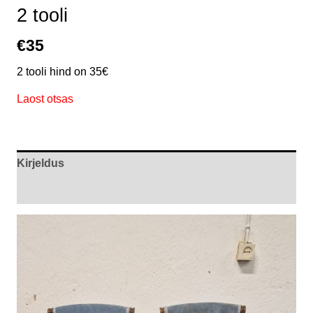
2 tooli
€
35
2 tooli hind on 35€
Laost otsas
Kirjeldus
Arvustused (0)