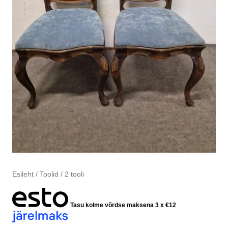
Esileht
/
Toolid
/ 2 tooli
Tasu kolme võrdse maksena 3 x
€
12