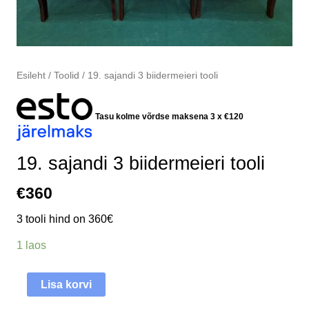
Esileht
/
Toolid
/ 19. sajandi 3 biidermeieri tooli
Tasu kolme võrdse maksena 3 x
€
120
19. sajandi 3 biidermeieri tooli
€
360
3 tooli hind on 360€
1 laos
Lisa korvi