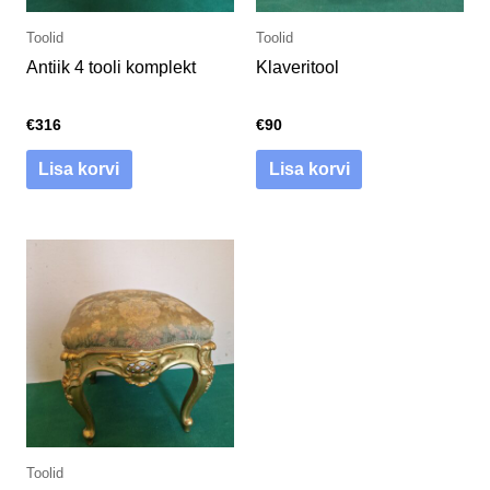
Toolid
Toolid
Antiik 4 tooli komplekt
Klaveritool
€
316
€
90
Lisa korvi
Lisa korvi
Toolid