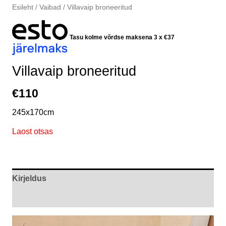
Esileht
/
Vaibad
/ Villavaip broneeritud
Tasu kolme võrdse maksena 3 x
€
37
Villavaip broneeritud
€
110
245x170cm
Laost otsas
Kirjeldus
Arvustused (0)