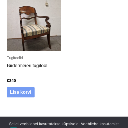
Tugitoolid
Biidermeieri tugitool
€
340
Lisa korvi
Sellel veebilehel kasutatakse küpsiseid. Veebilehe kasutamist