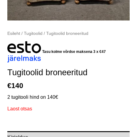
Esileht
/
Tugitoolid
/ Tugitoolid broneeritud
Tasu kolme võrdse maksena 3 x
€
47
Tugitoolid broneeritud
€
140
2 tugitooli hind on 140€
Laost otsas