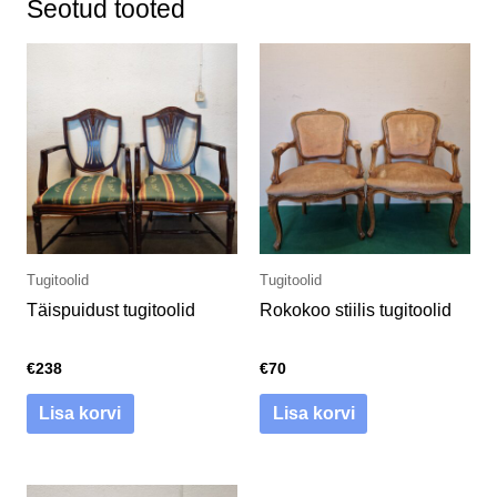
Seotud tooted
Tugitoolid
Tugitoolid
Täispuidust tugitoolid
Rokokoo stiilis tugitoolid
€
238
€
70
Lisa korvi
Lisa korvi