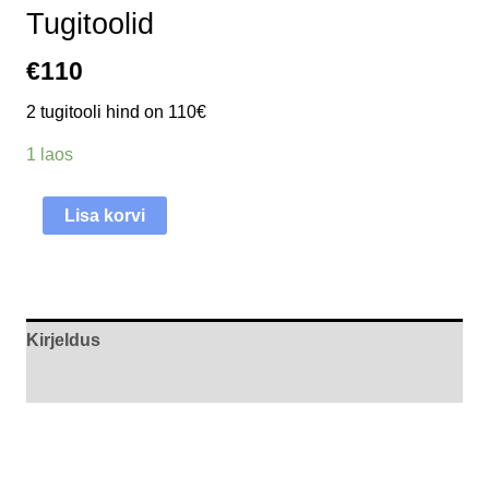
Tugitoolid
€
110
2 tugitooli hind on 110€
1 laos
Lisa korvi
Kirjeldus
Arvustused (0)