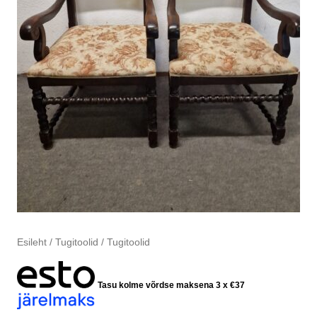
Esileht
/
Tugitoolid
/ Tugitoolid
Tasu kolme võrdse maksena 3 x
€
37