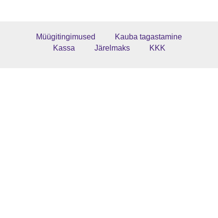
Müügitingimused
Kauba tagastamine
Kassa
Järelmaks
KKK