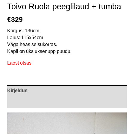
Toivo Ruola peeglilaud + tumba
€
329
Kõrgus: 136cm
Laius: 115x54cm
Väga heas seisukorras.
Kapil on üks uksenupp puudu.
Laost otsas
Kirjeldus
Arvustused (0)