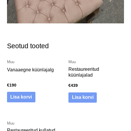
Seotud tooted
Muu
Muu
Restaureeritud
Vanaaegne küünlajalg
küünlajalad
€
190
€
439
Lisa korvi
Lisa korvi
Muu
Restaureeritud kullatud