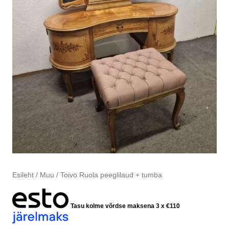
Esileht
/
Muu
/ Toivo Ruola peeglilaud + tumba
Tasu kolme võrdse maksena 3 x
€
110