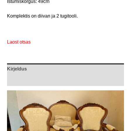
Istumiskõrgus: 49cm
Komplektis on diivan ja 2 tugitooli.
Laost otsas
Kirjeldus
Arvustused (0)