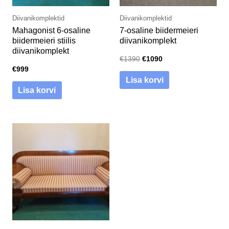
Diivanikomplektid
Diivanikomplektid
Mahagonist 6-osaline
7-osaline biidermeieri
biidermeieri stiilis
diivanikomplekt
diivanikomplekt
€
1390
€
1090
€
999
Lisa korvi
Lisa korvi