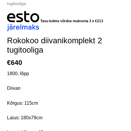
tugitooliga
Tasu kolme võrdse maksena 3 x
€
213
Rokokoo diivanikomplekt 2
tugitooliga
€
640
1800. lõpp
Diivan
Kõrgus: 115cm
Laius: 180x79cm