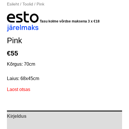
Esileht
/
Toolid
/ Pink
Tasu kolme võrdse maksena 3 x
€
18
Pink
€
55
Kõrgus: 70cm
Laius: 68x45cm
Laost otsas
Kirjeldus
Arvustused (0)