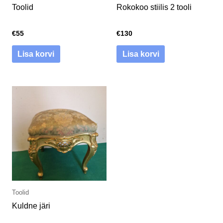
Toolid
Rokokoo stiilis 2 tooli
€
55
€
130
Lisa korvi
Lisa korvi
Toolid
Kuldne järi