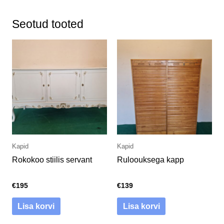
Seotud tooted
Kapid
Kapid
Rokokoo stiilis servant
Ruloouksega kapp
€
195
€
139
Lisa korvi
Lisa korvi