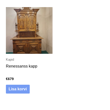
Kapid
Renessanss kapp
€
679
Lisa korvi