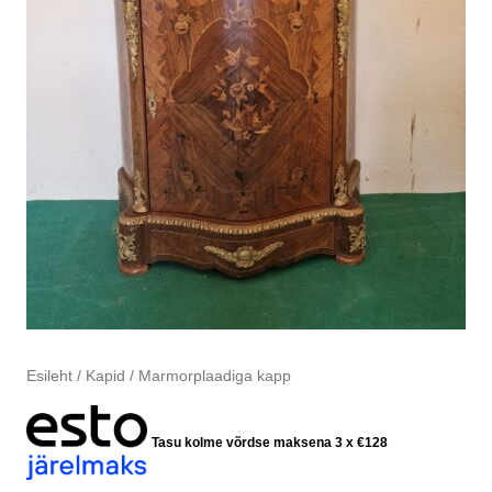
Esileht
/
Kapid
/ Marmorplaadiga kapp
Tasu kolme võrdse maksena 3 x
€
128