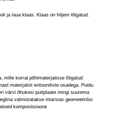
oli ja laua klaas. Klaas on hiljem lõigatud.
, mille korral põhimaterjalisse lõigatud
ast materjalist eritooniliste osadega. Puidu
ri värvi õhukesi puitplaate mingi suurema
eglina valmistatakse intarsias geomeetrilisi
aalseid kompositsioone