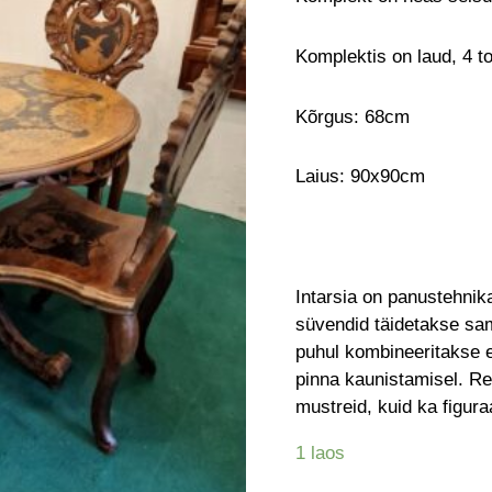
Komplektis on laud, 4 to
Kõrgus: 68cm
Laius: 90x90cm
Intarsia on panustehnika
süvendid täidetakse sam
puhul kombineeritakse e
pinna kaunistamisel. Re
mustreid, kuid ka figur
1 laos