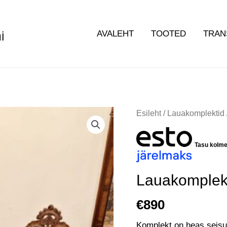
i
AVALEHT
TOOTED
TRAN
Lauakomplekt
Esileht
/
Lauakomplektid
intarsia
4
Tasu kolm
tooliga
kogus
Lauakomplekt 
€
890
Komplekt on heas seisu