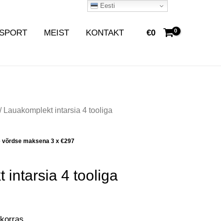
Eesti
SPORT
MEIST
KONTAKT
€
0
/ Lauakomplekt intarsia 4 tooliga
e võrdse maksena 3 x
€
297
intarsia 4 tooliga
korras.