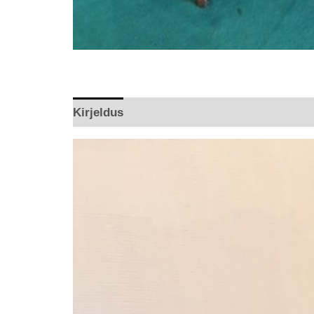
Kirjeldus
Arvustused (0)