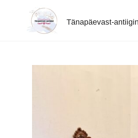
Skip
to
content
Tänapäevast-antiigin