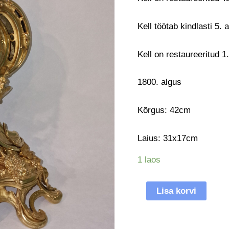
Kell töötab kindlasti 5. 
Kell on restaureeritud 1
1800. algus
Kõrgus: 42cm
Laius: 31x17cm
1 laos
Lisa korvi