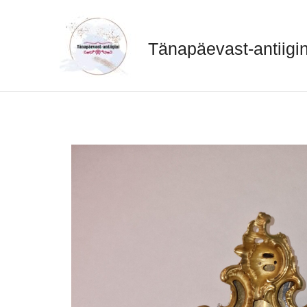
Skip
to
content
Tänapäevast-antiigin