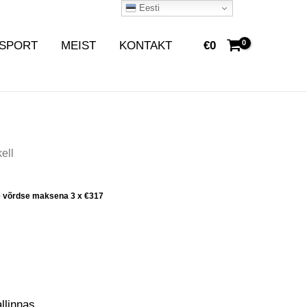
Eesti
SPORT
MEIST
KONTAKT
€
0
ell
e võrdse maksena 3 x
€
317
llinnas.