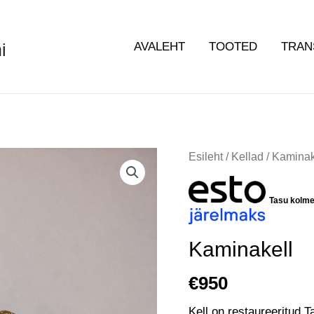
i
AVALEHT
TOOTED
TRAN
Kaminakell
Esileht
/
Kellad
/ Kaminak
kogus
Tasu kolm
Kaminakell
€
950
Kell on restaureeritud Ta