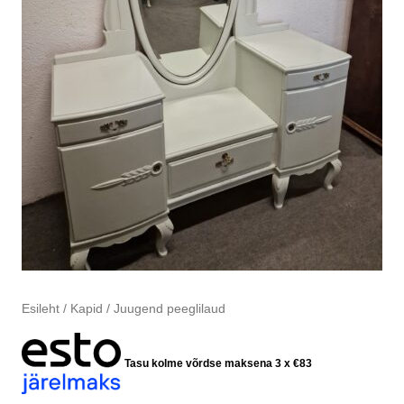
Esileht
/
Kapid
/ Juugend peeglilaud
Tasu kolme võrdse maksena 3 x
€
83