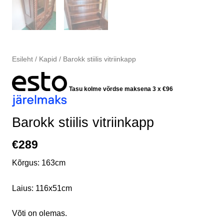
Esileht
/
Kapid
/ Barokk stiilis vitriinkapp
Tasu kolme võrdse maksena 3 x
€
96
Barokk stiilis vitriinkapp
€
289
Kõrgus: 163cm
Laius: 116x51cm
Võti on olemas.