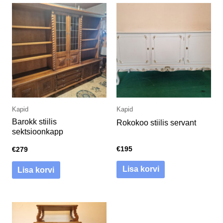
Kapid
Kapid
Barokk stiilis
Rokokoo stiilis servant
sektsioonkapp
€
195
€
279
Lisa korvi
Lisa korvi