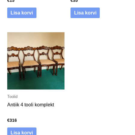
€
15
€
55
Lisa korvi
Lisa korvi
Toolid
Antiik 4 tooli komplekt
€
316
Lisa korvi