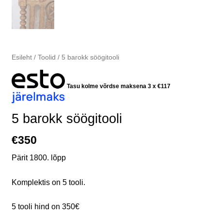
Esileht
/
Toolid
/ 5 barokk söögitooli
Tasu kolme võrdse maksena 3 x
€
117
5 barokk söögitooli
€
350
Pärit 1800. lõpp
Komplektis on 5 tooli.
5 tooli hind on 350€