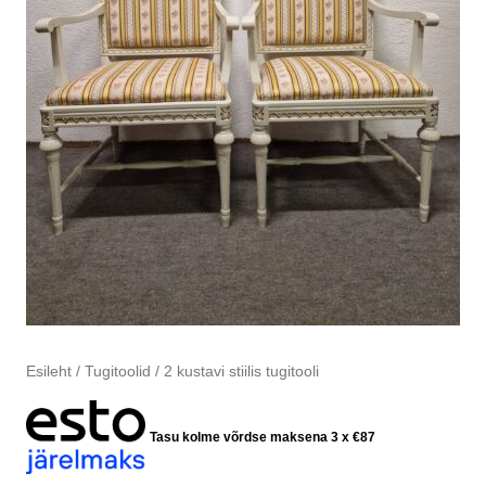
Esileht
/
Tugitoolid
/ 2 kustavi stiilis tugitooli
Tasu kolme võrdse maksena 3 x
€
87