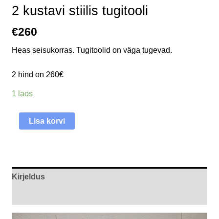
2 kustavi stiilis tugitooli
€
260
Heas seisukorras. Tugitoolid on väga tugevad.
2 hind on 260€
1 laos
Lisa korvi
Kirjeldus
Arvustused (0)