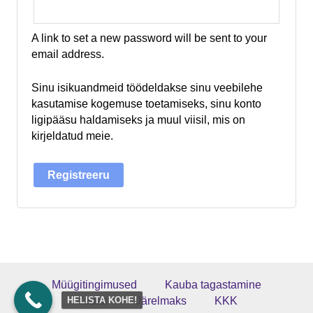
A link to set a new password will be sent to your
email address.
Sinu isikuandmeid töödeldakse sinu veebilehe
kasutamise kogemuse toetamiseks, sinu konto
ligipääsu haldamiseks ja muul viisil, mis on
kirjeldatud meie.
Registreeru
Müügitingimused
Kauba tagastamine
Kassa
Järelmaks
KKK
HELISTA KOHE!