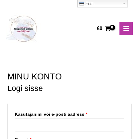
Skip
Eesti
Main
to
Men
content
€
0
MINU KONTO
Logi sisse
Kasutajanimi või e-posti aadress
*